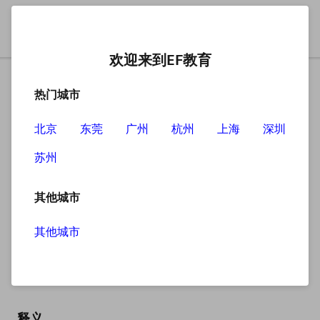
欢迎来到EF教育
热门城市
北京
东莞
广州
杭州
上海
深圳
苏州
搜索
其他城市
其他城市
near
英
/nɪə(r)/
美
/nɪr/
释义