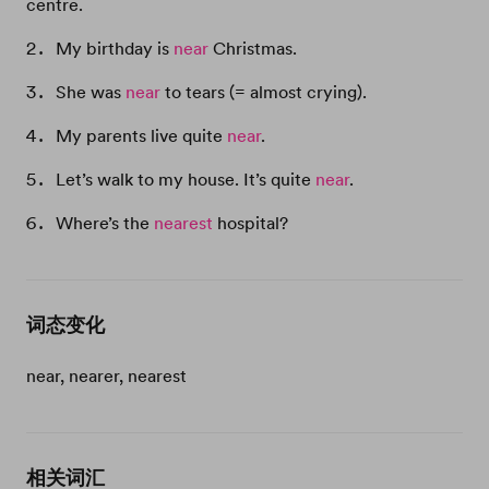
centre.
My birthday is
near
Christmas.
She was
near
to tears (= almost crying).
My parents live quite
near
.
Let’s walk to my house. It’s quite
near
.
Where’s the
nearest
hospital?
词态变化
near, nearer, nearest
相关词汇