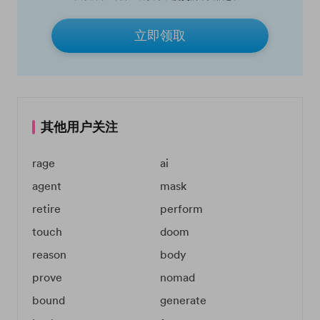
立即领取
其他用户关注
rage
ai
agent
mask
retire
perform
touch
doom
reason
body
prove
nomad
bound
generate