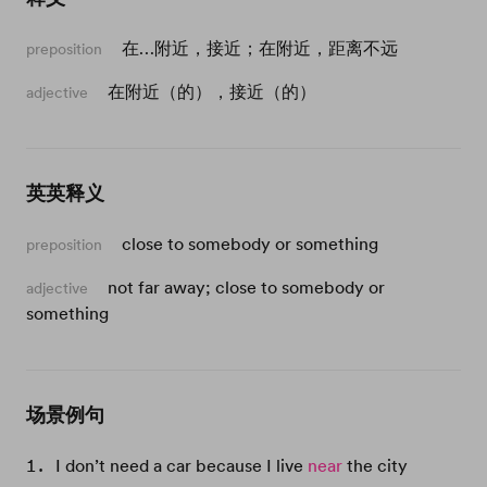
在…附近，接近；在附近，距离不远
preposition
在附近（的），接近（的）
adjective
英英释义
close to somebody or something
preposition
not far away; close to somebody or
adjective
something
场景例句
I don’t need a car because I live
near
the city