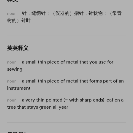
针，缝纫针；（仪器的）指针，针状物；（常青
noun
树的）针叶
英英释义
a small thin piece of metal that you use for
noun
sewing
a small thin piece of metal that forms part of an
noun
instrument
a very thin pointed (= with sharp ends) leaf on a
noun
tree that stays green all year