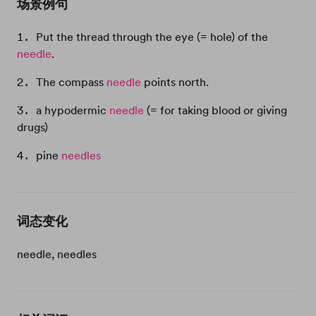
场景例句
Put the thread through the eye (= hole) of the
needle
.
The compass
needle
points north.
a hypodermic
needle
(= for taking blood or giving
drugs)
pine
needles
词态变化
needle, needles