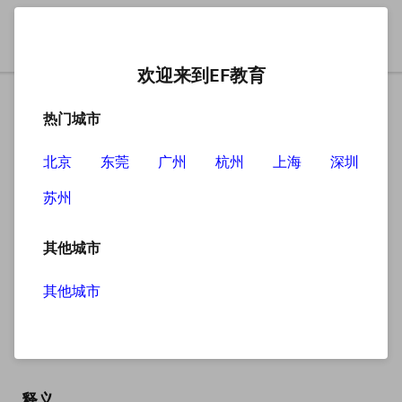
欢迎来到EF教育
热门城市
北京
东莞
广州
杭州
上海
深圳
苏州
搜索
其他城市
其他城市
needle
英
/ˈniːdl/
美
/ˈniːdl/
释义