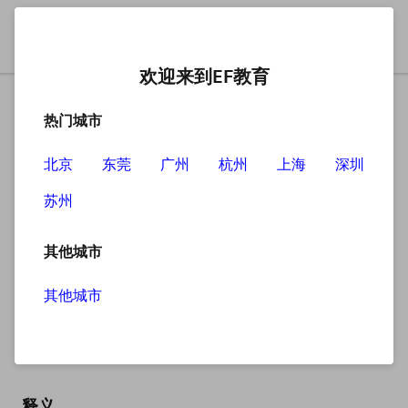
欢迎来到EF教育
热门城市
北京
东莞
广州
杭州
上海
深圳
苏州
搜索
其他城市
其他城市
nice
英
/naɪs/
美
/naɪs/
释义