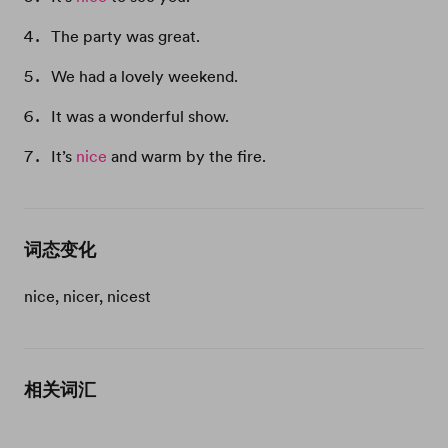
The party was great.
We had a lovely weekend.
It was a wonderful show.
It’s
nice
and warm by the fire.
词态变化
nice, nicer, nicest
相关词汇