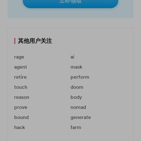
立即领取
其他用户关注
rage
ai
agent
mask
retire
perform
touch
doom
reason
body
prove
nomad
bound
generate
hack
farm