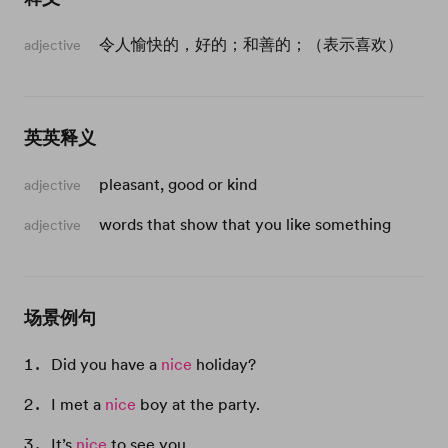
令人愉快的，好的；和善的；（表示喜欢）
adjective
英英释义
pleasant, good or kind
adjective
words that show that you like something
adjective
场景例句
Did you have a
nice
holiday?
I met a
nice
boy at the party.
It’s
nice
to see you.