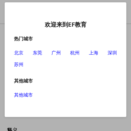
欢迎来到EF教育
热门城市
北京
东莞
广州
杭州
上海
深圳
苏州
搜索
其他城市
其他城市
nightdress
英
/ˈnaɪtdres/
美
/ˈnaɪtdres/
释义