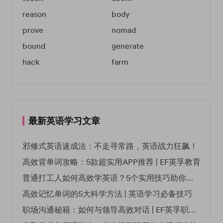
reason
body
prove
nomad
bound
generate
hack
farm
最新英语学习文章
邪修式英语速成法：不走寻常路，英语战力狂飙！
高效背单词攻略：5款超实用APP推荐 | EF英孚教育
普通打工人如何高效学英语？5个实用技巧助你突破职场瓶颈
高效记忆单词的5大科学方法 | 英语学习必备技巧
职场沟通秘籍：如何与领导高效对话 | EF英孚职场指南