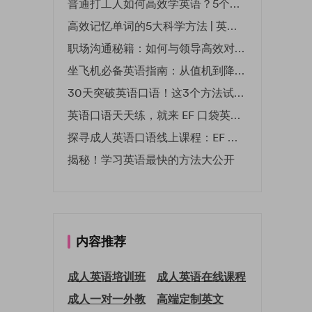
普通打工人如何高效学英语？5个实用技巧助你突破职场瓶颈
高效记忆单词的5大科学方法 | 英语学习必备技巧
职场沟通秘籍：如何与领导高效对话 | EF英孚职场指南
坐飞机必备英语指南：从值机到降落的全流程表达
30天突破英语口语！这3个方法试过的人都说有效
英语口语天天练，就来 EF 口袋英语微信小程序
探寻成人英语口语线上课程：EF 英孚教育凭什么领航
揭秘！学习英语最快的方法大公开
内容推荐
成人英语培训班
成人英语在线课程
成人一对一外教
高端定制英文