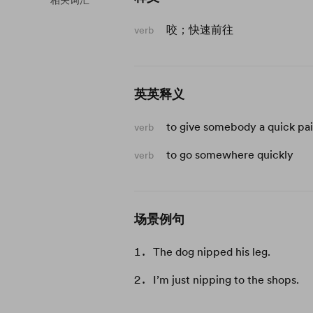
相关词汇
咬；快速前往
verb
英英释义
to give somebody a quick pai
verb
to go somewhere quickly
verb
场景例句
The dog nipped his leg.
I’m just nipping to the shops.