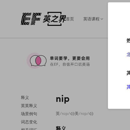
首页
英语课程
英语培训
nip
释义
英英释义
英
/nɪp/
美
/nɪp/
场景例句
词态变化
释义