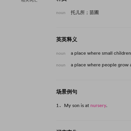
相关词汇
托儿所；苗圃
noun
英英释义
a place where small children
noun
a place where people grow a
noun
场景例句
My son is at
nursery
.