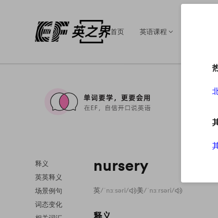
首页
英语课程
英语培训
nursery
释义
英英释义
英
/ˈnɜːsəri/
美
/ˈnɜːrsəri/
场景例句
词态变化
释义