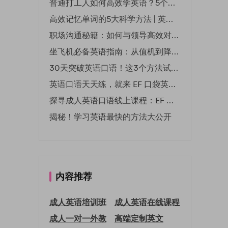
普通打工人如何高效学英语？5个实用技巧助你突破职场瓶颈
高效记忆单词的5大科学方法 | 英语学习必备技巧
职场沟通秘籍：如何与领导高效对话 | EF英孚职场指南
坐飞机必备英语指南：从值机到降落的全流程表达
30天突破英语口语！这3个方法试过的人都说有效
英语口语天天练，就来 EF 口袋英语微信小程序
探寻成人英语口语线上课程：EF 英孚教育凭什么领航
揭秘！学习英语最快的方法大公开
内容推荐
成人英语培训班
成人英语在线课程
成人一对一外教
高端定制英文