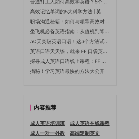
普通打工人如何高效学英语？5个实用技巧助你突破职场瓶颈
高效记忆单词的5大科学方法 | 英语学习必备技巧
职场沟通秘籍：如何与领导高效对话 | EF英孚职场指南
坐飞机必备英语指南：从值机到降落的全流程表达
30天突破英语口语！这3个方法试过的人都说有效
英语口语天天练，就来 EF 口袋英语微信小程序
探寻成人英语口语线上课程：EF 英孚教育凭什么领航
揭秘！学习英语最快的方法大公开
内容推荐
成人英语培训班
成人英语在线课程
成人一对一外教
高端定制英文