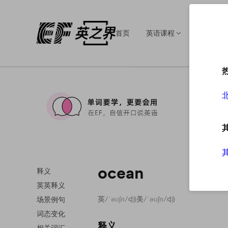
首页
英语课程
英语培训
ocean
释义
英英释义
英
/ˈəʊʃn/
美
/ˈəʊʃn/
场景例句
词态变化
释义