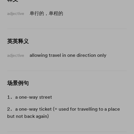
单行的，单程的
adjective
英英释义
allowing travel in one direction only
adjective
场景例句
a one-way street
a one-way ticket (= used for travelling to a place
but not back again)