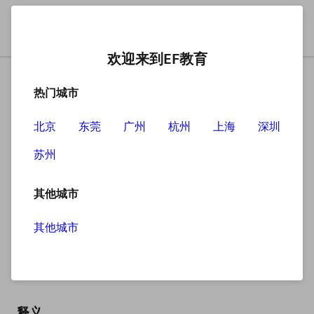
欢迎来到EF教育
热门城市
北京
东莞
广州
杭州
上海
深圳
苏州
搜索
其他城市
其他城市
one-way
英
/ˌwʌn ˈweɪ/
美
/ˌwʌn ˈweɪ/
释义