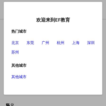
欢迎来到EF教育
热门城市
北京
东莞
广州
杭州
上海
深圳
苏州
搜索
其他城市
其他城市
overview
英
/ˈəʊvəvjuː/
美
/ˈəʊvərvjuː/
释义