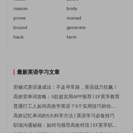
reason
body
prove
nomad
bound
generate
hack
farm
最新英语学习文章
邪修式英语速成法：不走寻常路，英语战力狂飙！
高效背单词攻略：5款超实用APP推荐 | EF英孚教育
普通打工人如何高效学英语？5个实用技巧助你突破职场瓶颈
高效记忆单词的5大科学方法 | 英语学习必备技巧
职场沟通秘籍：如何与领导高效对话 | EF英孚职场指南