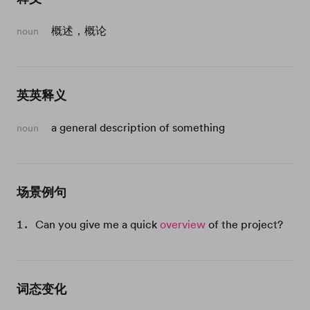
概述，概论
noun
英英释义
a general description of something
noun
场景例句
Can you give me a quick
overview
of the project?
词态变化