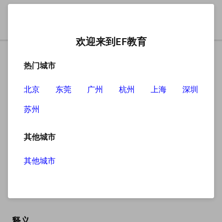
欢迎来到EF教育
热门城市
北京
东莞
广州
杭州
上海
深圳
苏州
搜索
其他城市
其他城市
parish
英
/ˈpærɪʃ/
美
/ˈpærɪʃ/
释义