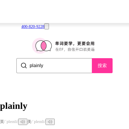
400-820-9228
搜索
plainly
英
/ˈpleɪnli/
美
/ˈpleɪnli/