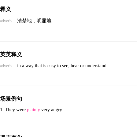
释义
清楚地，明显地
adverb
英英释义
in a way that is easy to see, hear or understand
adverb
场景例句
They were
plainly
very angry.