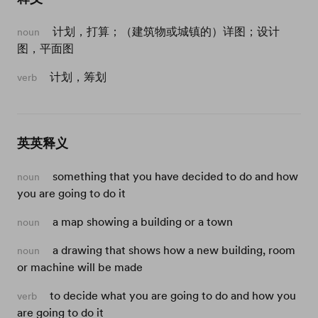
计划，打算；（建筑物或城镇的）详图；设计
noun
图，平面图
计划，筹划
verb
英英释义
something that you have decided to do and how
noun
you are going to do it
a map showing a building or a town
noun
a drawing that shows how a new building, room
noun
or machine will be made
to decide what you are going to do and how you
verb
are going to do it