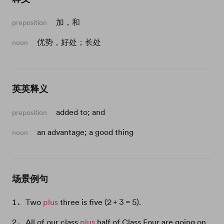
加，和
preposition
优势，好处；长处
noun
英英释义
added to; and
preposition
an advantage; a good thing
noun
场景例句
Two
plus
three is five (2 + 3 = 5).
All of our class
plus
half of Class Four are going on