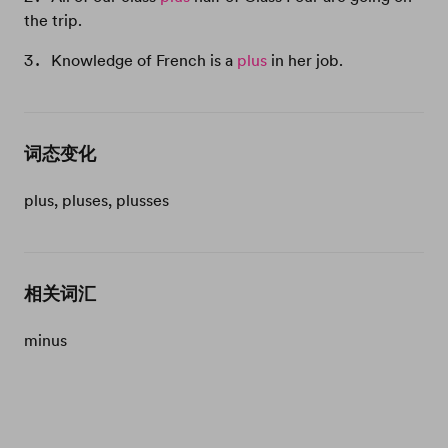
the trip.
Knowledge of French is a
plus
in her job.
词态变化
plus, pluses, plusses
相关词汇
minus