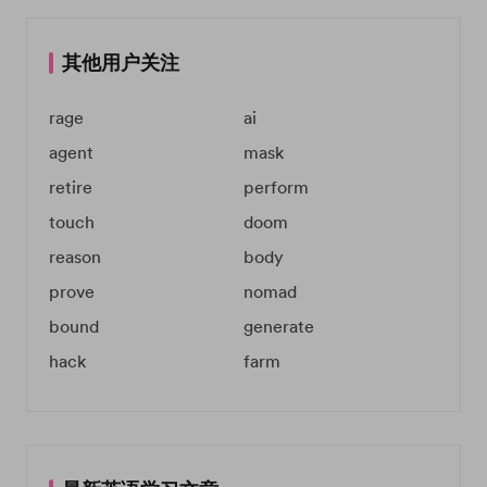
其他用户关注
rage
ai
agent
mask
retire
perform
touch
doom
reason
body
prove
nomad
bound
generate
hack
farm