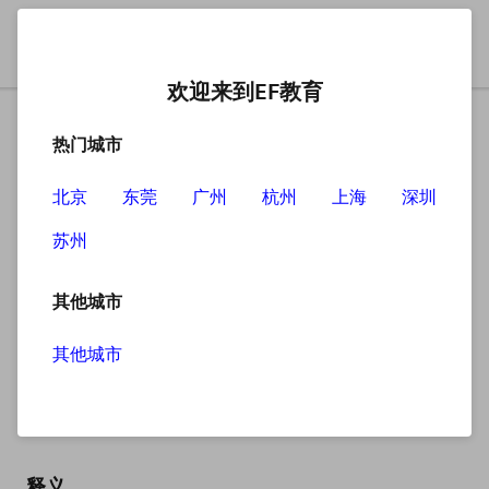
欢迎来到EF教育
热门城市
北京
东莞
广州
杭州
上海
深圳
苏州
搜索
其他城市
其他城市
plus
英
/plʌs/
美
/plʌs/
释义