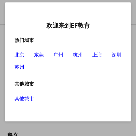
欢迎来到EF教育
热门城市
北京
东莞
广州
杭州
上海
深圳
苏州
搜索
其他城市
其他城市
post
英
/pəʊst/
美
/pəʊst/
释义