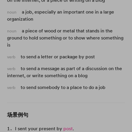
on the internet, or a piece of writing on a blog
a job, especially an important one in a large
noun
organization
a piece of wood or metal that stands in the
noun
ground to hold something or to show where something
is
to send a letter or package by post
verb
to send a message as part of a discussion on the
verb
internet, or write something on a blog
to send somebody to a place to do a job
verb
场景例句
I sent your present by
post
.