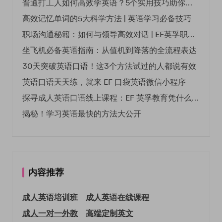
普通打工人如何高效学英语？5个实用技巧助你突破职场瓶颈
高效记忆单词的5大科学方法 | 英语学习必备技巧
职场沟通秘籍：如何与领导高效对话 | EF英孚职场指南
坐飞机必备英语指南：从值机到降落的全流程表达
30天突破英语口语！这3个方法试过的人都说有效
英语口语天天练，就来 EF 口袋英语微信小程序
探寻成人英语口语线上课程：EF 英孚教育凭什么领航
揭秘！学习英语最快的方法大公开
内容推荐
成人英语培训班
成人英语在线课程
成人一对一外教
高端定制英文