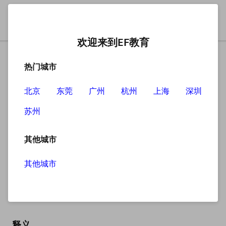
欢迎来到EF教育
热门城市
北京
东莞
广州
杭州
上海
深圳
苏州
搜索
其他城市
其他城市
practise
英
/ˈpræktɪs/
美
/ˈpræktɪs/
释义