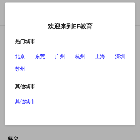
欢迎来到EF教育
热门城市
北京
东莞
广州
杭州
上海
深圳
苏州
搜索
其他城市
其他城市
privilege
英
/ˈprɪvəlɪdʒ/
美
/ˈprɪvəlɪdʒ/
释义