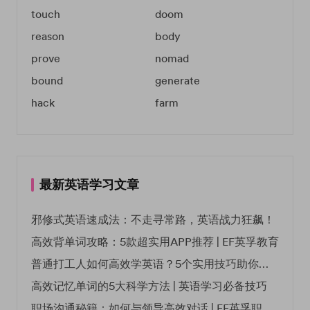
touch
doom
reason
body
prove
nomad
bound
generate
hack
farm
最新英语学习文章
邪修式英语速成法：不走寻常路，英语战力狂飙！
高效背单词攻略：5款超实用APP推荐 | EF英孚教育
普通打工人如何高效学英语？5个实用技巧助你突破职场瓶颈
高效记忆单词的5大科学方法 | 英语学习必备技巧
职场沟通秘籍：如何与领导高效对话 | EF英孚职场指南