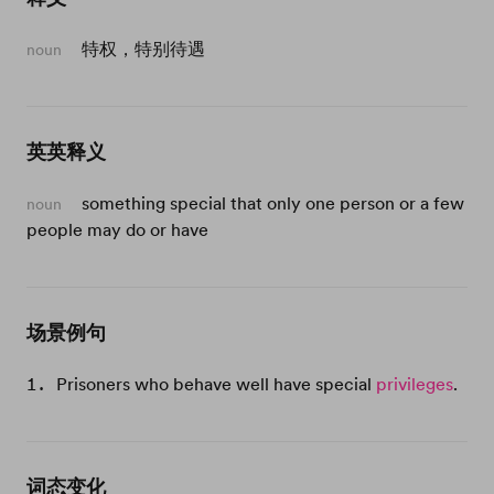
特权，特别待遇
noun
英英释义
something special that only one person or a few
noun
people may do or have
场景例句
Prisoners who behave well have special
privileges
.
词态变化