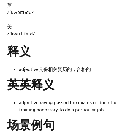
英
/ˈkwɒlɪfaɪd/
美
/ˈkwɑːlɪfaɪd/
释义
adjective
具备相关资历的，合格的
英英释义
adjective
having passed the exams or done the
training necessary to do a particular job
场景例句