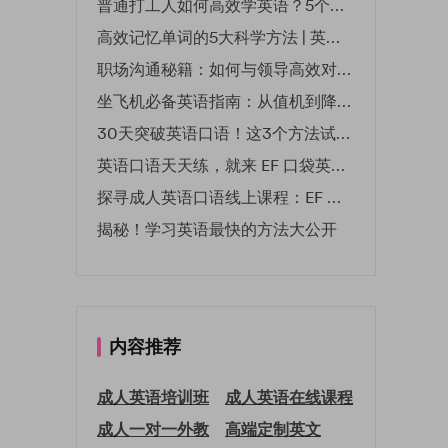
普通打工人如何高效学英语？5个实用技巧助你突破职场瓶颈
高效记忆单词的5大科学方法 | 英语学习必备技巧
职场沟通秘籍：如何与领导高效对话 | EF英孚职场指南
坐飞机必备英语指南：从值机到降落的全流程表达
30天突破英语口语！这3个方法试过的人都说有效
英语口语天天练，就来 EF 口袋英语微信小程序
探寻成人英语口语线上课程：EF 英孚教育凭什么领航
揭秘！学习英语最快的方法大公开
内容推荐
成人英语培训班
成人英语在线课程
成人一对一外教
高端定制英文