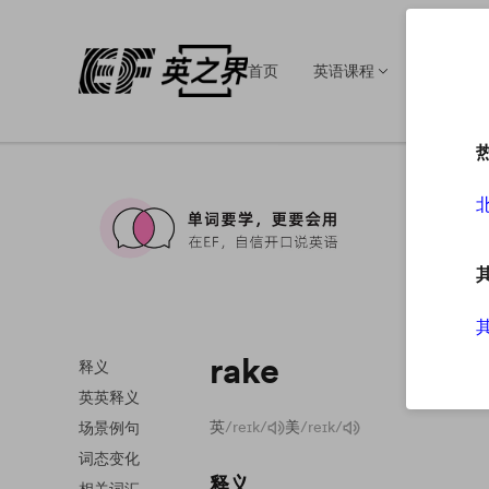
首页
英语课程
英语培训
rake
释义
英英释义
英
/reɪk/
美
/reɪk/
场景例句
词态变化
释义