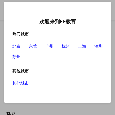
欢迎来到EF教育
热门城市
北京
东莞
广州
杭州
上海
深圳
苏州
搜索
其他城市
其他城市
reality TV
英
/riˌæləti ˌtiː ˈviː/
美
/riˌæləti ˌtiː ˈviː/
释义