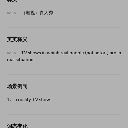
（电视）真人秀
noun
英英释义
TV shows in which real people (not actors) are in
noun
real situations
场景例句
a reality TV show
词态变化