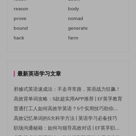
reason
body
prove
nomad
bound
generate
hack
farm
最新英语学习文章
邪修式英语速成法：不走寻常路，英语战力狂飙！
高效背单词攻略：5款超实用APP推荐 | EF英孚教育
普通打工人如何高效学英语？5个实用技巧助你突破职场瓶颈
高效记忆单词的5大科学方法 | 英语学习必备技巧
职场沟通秘籍：如何与领导高效对话 | EF英孚职场指南