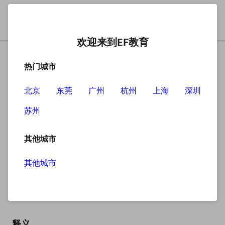
欢迎来到EF教育
热门城市
北京
东莞
广州
杭州
上海
深圳
苏州
搜索
其他城市
其他城市
referee
英
/ˌrefəˈriː/
美
/ˌrefəˈriː/
释义