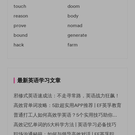
touch
doom
reason
body
prove
nomad
bound
generate
hack
farm
最新英语学习文章
邪修式英语速成法：不走寻常路，英语战力狂飙！
高效背单词攻略：5款超实用APP推荐 | EF英孚教育
普通打工人如何高效学英语？5个实用技巧助你突破职场瓶颈
高效记忆单词的5大科学方法 | 英语学习必备技巧
职场沟通秘籍：如何与领导高效对话 | EF英孚职场指南