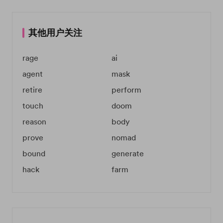
其他用户关注
rage
ai
agent
mask
retire
perform
touch
doom
reason
body
prove
nomad
bound
generate
hack
farm