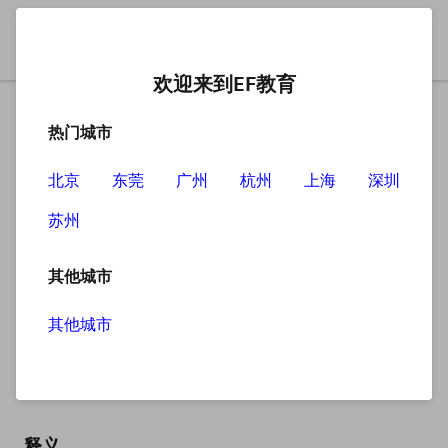
欢迎来到EF教育
热门城市
北京
东莞
广州
杭州
上海
深圳
苏州
搜索
其他城市
其他城市
residence
英
/ˈrezɪdəns/
美
/ˈrezɪdəns/
释义