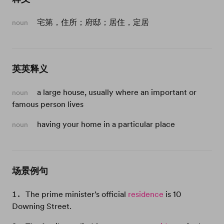
宅第，住所；府邸；居住，定居
noun
英英释义
a large house, usually where an important or
noun
famous person lives
having your home in a particular place
noun
场景例句
The prime minister’s official
residence
is 10
Downing Street.