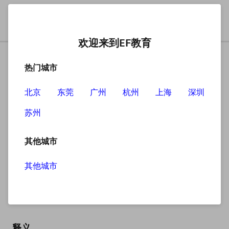
欢迎来到EF教育
热门城市
北京
东莞
广州
杭州
上海
深圳
苏州
搜索
其他城市
其他城市
rifle
英
/ˈraɪfl/
美
/ˈraɪfl/
释义