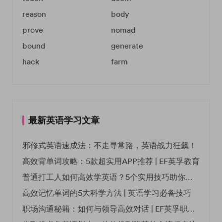
reason
body
prove
nomad
bound
generate
hack
farm
最新英语学习文章
邪修式英语速成法：不走寻常路，英语战力狂飙！
高效背单词攻略：5款超实用APP推荐 | EF英孚教育
普通打工人如何高效学英语？5个实用技巧助你突破职场瓶颈
高效记忆单词的5大科学方法 | 英语学习必备技巧
职场沟通秘籍：如何与领导高效对话 | EF英孚职场指南