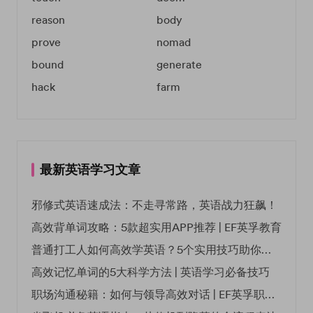
reason
body
prove
nomad
bound
generate
hack
farm
最新英语学习文章
邪修式英语速成法：不走寻常路，英语战力狂飙！
高效背单词攻略：5款超实用APP推荐 | EF英孚教育
普通打工人如何高效学英语？5个实用技巧助你突破职场瓶颈
高效记忆单词的5大科学方法 | 英语学习必备技巧
职场沟通秘籍：如何与领导高效对话 | EF英孚职场指南