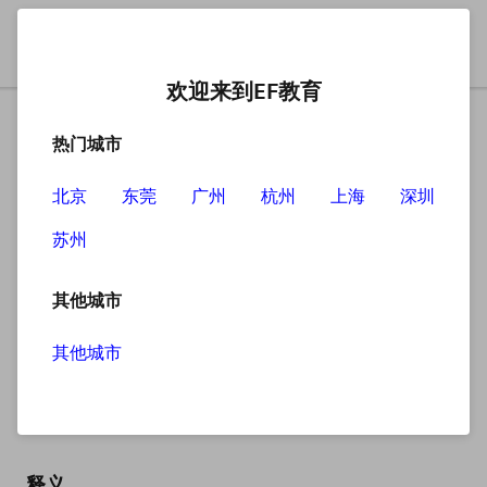
欢迎来到EF教育
热门城市
北京
东莞
广州
杭州
上海
深圳
苏州
搜索
其他城市
其他城市
sailor
英
/ˈseɪlə(r)/
美
/ˈseɪlər/
释义