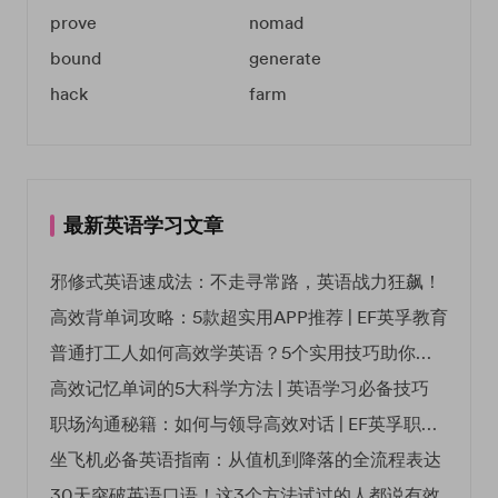
prove
nomad
bound
generate
hack
farm
最新英语学习文章
邪修式英语速成法：不走寻常路，英语战力狂飙！
高效背单词攻略：5款超实用APP推荐 | EF英孚教育
普通打工人如何高效学英语？5个实用技巧助你突破职场瓶颈
高效记忆单词的5大科学方法 | 英语学习必备技巧
职场沟通秘籍：如何与领导高效对话 | EF英孚职场指南
坐飞机必备英语指南：从值机到降落的全流程表达
30天突破英语口语！这3个方法试过的人都说有效