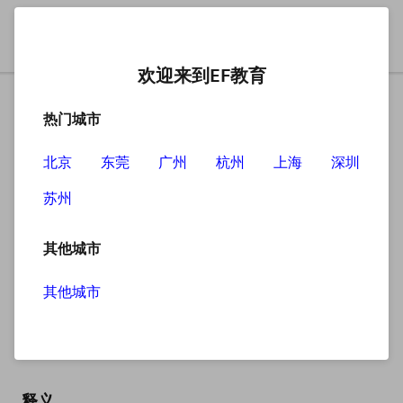
欢迎来到EF教育
热门城市
北京
东莞
广州
杭州
上海
深圳
苏州
搜索
其他城市
其他城市
sale
英
/seɪl/
美
/seɪl/
释义