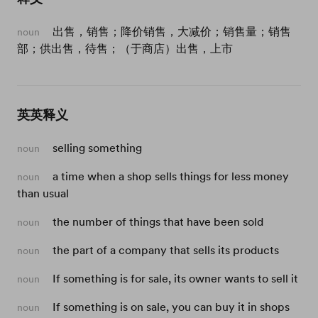
出售，销售；降价销售，大减价；销售量；销售
noun
部；供出售，待售；（于商店）出售，上市
英英释义
selling something
noun
a time when a shop sells things for less money
noun
than usual
the number of things that have been sold
noun
the part of a company that sells its products
noun
If something is for sale, its owner wants to sell it
noun
If something is on sale, you can buy it in shops
noun