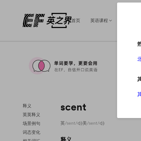
首页
英语课程
英语培训
scent
释义
英英释义
英
/sent/
美
/sent/
场景例句
词态变化
释义