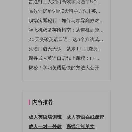
普通打工人如何高效学英语？5个实用技巧助你突破职场瓶颈
高效记忆单词的5大科学方法 | 英语学习必备技巧
职场沟通秘籍：如何与领导高效对话 | EF英孚职场指南
坐飞机必备英语指南：从值机到降落的全流程表达
30天突破英语口语！这3个方法试过的人都说有效
英语口语天天练，就来 EF 口袋英语微信小程序
探寻成人英语口语线上课程：EF 英孚教育凭什么领航
揭秘！学习英语最快的方法大公开
内容推荐
成人英语培训班
成人英语在线课程
成人一对一外教
高端定制英文