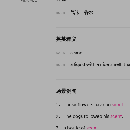
相关词汇
气味；香水
noun
英英释义
a smell
noun
a liquid with a nice smell, t
noun
场景例句
These flowers have no
scent
.
The dogs followed his
scent
.
a bottle of
scent