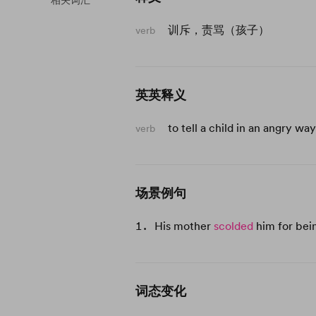
相关词汇
训斥，责骂（孩子）
verb
英英释义
to tell a child in an angry 
verb
场景例句
His mother
scolded
him for bei
词态变化