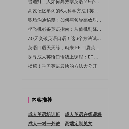
普通打工人如何高效学英语？5个实用技巧助你突破职场瓶颈
高效记忆单词的5大科学方法 | 英语学习必备技巧
职场沟通秘籍：如何与领导高效对话 | EF英孚职场指南
坐飞机必备英语指南：从值机到降落的全流程表达
30天突破英语口语！这3个方法试过的人都说有效
英语口语天天练，就来 EF 口袋英语微信小程序
探寻成人英语口语线上课程：EF 英孚教育凭什么领航
揭秘！学习英语最快的方法大公开
内容推荐
成人英语培训班
成人英语在线课程
成人一对一外教
高端定制英文