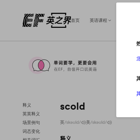
首页
英语课程
英语培训
scold
释义
英英释义
英
/skəʊld/
美
/skəʊld/
场景例句
词态变化
释义