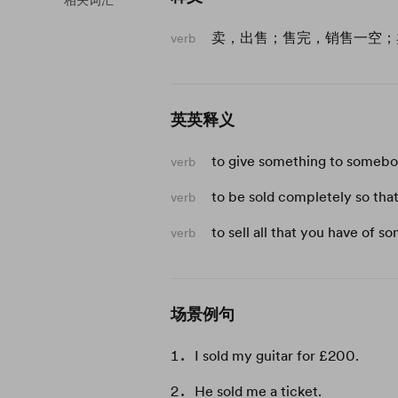
相关词汇
卖，出售；售完，销售一空；
verb
英英释义
to give something to somebo
verb
to be sold completely so that
verb
to sell all that you have of s
verb
场景例句
I sold my guitar for £200.
He sold me a ticket.