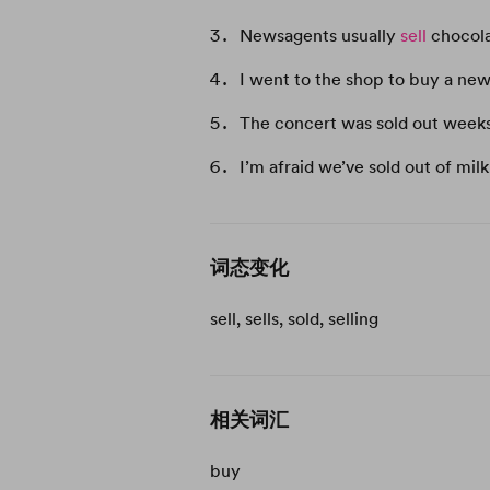
Newsagents usually
sell
chocola
I went to the shop to buy a news
The concert was sold out weeks
I’m afraid we’ve sold out of milk
词态变化
sell, sells, sold, selling
相关词汇
buy