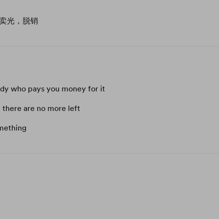
卖光，脱销
dy who pays you money for it
 there are no more left
omething