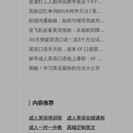
普通打工人如何高效学英语？5个实用技巧助你突破职场瓶颈
高效记忆单词的5大科学方法 | 英语学习必备技巧
职场沟通秘籍：如何与领导高效对话 | EF英孚职场指南
坐飞机必备英语指南：从值机到降落的全流程表达
30天突破英语口语！这3个方法试过的人都说有效
英语口语天天练，就来 EF 口袋英语微信小程序
探寻成人英语口语线上课程：EF 英孚教育凭什么领航
揭秘！学习英语最快的方法大公开
内容推荐
成人英语培训班
成人英语在线课程
成人一对一外教
高端定制英文