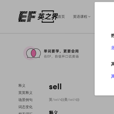
首页
英语课程
英语培训
sell
释义
英英释义
英
/sel/
美
/sel/
场景例句
词态变化
释义