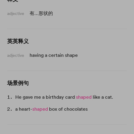
有…形状的
adjective
英英释义
having a certain shape
adjective
场景例句
He gave me a birthday card
shaped
like a cat.
a heart-
shaped
box of chocolates