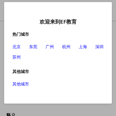
欢迎来到EF教育
热门城市
北京
东莞
广州
杭州
上海
深圳
苏州
搜索
其他城市
其他城市
shaped
英
/ʃeɪpt/
美
/ʃeɪpt/
释义