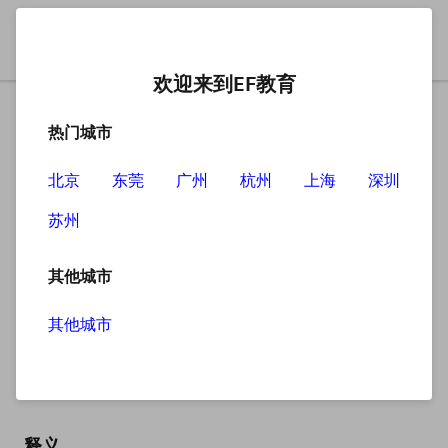
欢迎来到EF教育
热门城市
北京
东莞
广州
杭州
上海
深圳
苏州
搜索
其他城市
其他城市
shocking
英
/ˈʃɒkɪŋ/
美
/ˈʃɑːkɪŋ/
释义