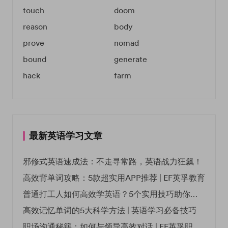
touch
doom
reason
body
prove
nomad
bound
generate
hack
farm
最新英语学习文章
邪修式英语速成法：不走寻常路，英语战力狂飙！
高效背单词攻略：5款超实用APP推荐 | EF英孚教育
普通打工人如何高效学英语？5个实用技巧助你突破职场瓶颈
高效记忆单词的5大科学方法 | 英语学习必备技巧
职场沟通秘籍：如何与领导高效对话 | EF英孚职场指南