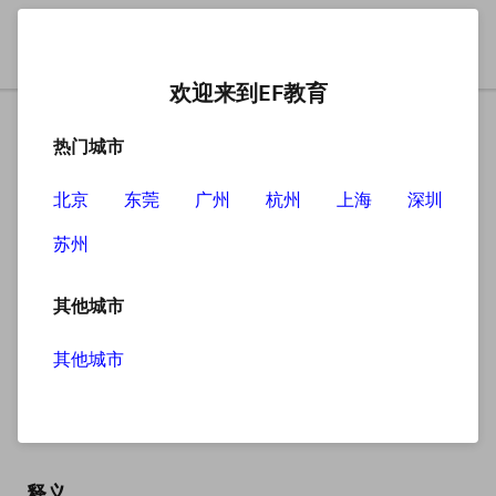
欢迎来到EF教育
热门城市
北京
东莞
广州
杭州
上海
深圳
苏州
搜索
其他城市
其他城市
signal
英
/ˈsɪɡnəl/
美
/ˈsɪɡnəl/
释义