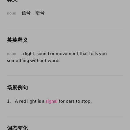
信号，暗号
noun
英英释义
a light, sound or movement that tells you
noun
something without words
场景例句
A red light is a
signal
for cars to stop.
词态变化