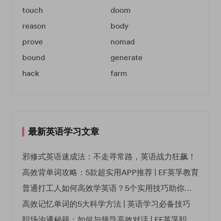
touch
doom
reason
body
prove
nomad
bound
generate
hack
farm
最新英语学习文章
邪修式英语速成法：不走寻常路，英语战力狂飙！
高效背单词攻略：5款超实用APP推荐 | EF英孚教育
普通打工人如何高效学英语？5个实用技巧助你突破职场瓶颈
高效记忆单词的5大科学方法 | 英语学习必备技巧
职场沟通秘籍：如何与领导高效对话 | EF英孚职场指南