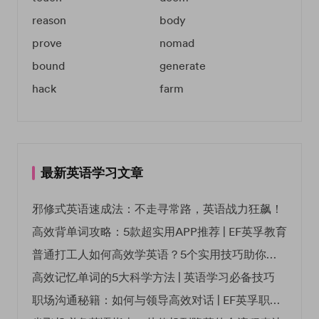
reason
body
prove
nomad
bound
generate
hack
farm
最新英语学习文章
邪修式英语速成法：不走寻常路，英语战力狂飙！
高效背单词攻略：5款超实用APP推荐 | EF英孚教育
普通打工人如何高效学英语？5个实用技巧助你突破职场瓶颈
高效记忆单词的5大科学方法 | 英语学习必备技巧
职场沟通秘籍：如何与领导高效对话 | EF英孚职场指南