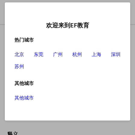
欢迎来到EF教育
热门城市
北京
东莞
广州
杭州
上海
深圳
苏州
搜索
其他城市
其他城市
skilful
英
/ˈskɪlfl/
美
/ˈskɪlfl/
释义