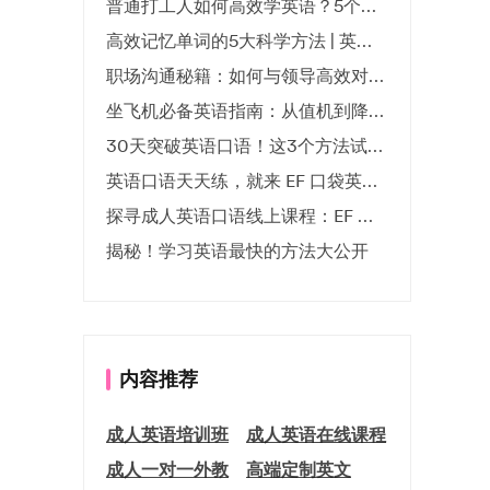
普通打工人如何高效学英语？5个实用技巧助你突破职场瓶颈
高效记忆单词的5大科学方法 | 英语学习必备技巧
职场沟通秘籍：如何与领导高效对话 | EF英孚职场指南
坐飞机必备英语指南：从值机到降落的全流程表达
30天突破英语口语！这3个方法试过的人都说有效
英语口语天天练，就来 EF 口袋英语微信小程序
探寻成人英语口语线上课程：EF 英孚教育凭什么领航
揭秘！学习英语最快的方法大公开
内容推荐
成人英语培训班
成人英语在线课程
成人一对一外教
高端定制英文