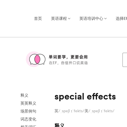
首页
英语课程
英语培训中心
选择E
special effects
释义
英英释义
英
/ˌspeʃl ɪˈfekts/
美
/ˌspeʃl ɪˈfekts/
场景例句
词态变化
释义