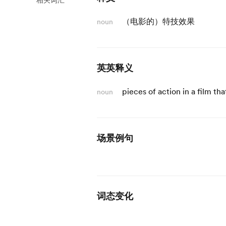
相关词汇
（电影的）特技效果
noun
英英释义
pieces of action in a film t
noun
场景例句
词态变化