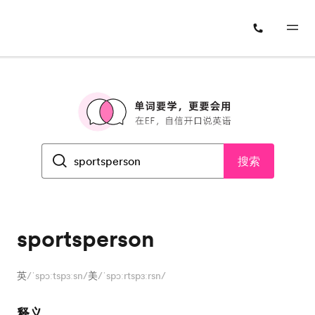
搜索
sportsperson
英
/ˈspɔːtspɜːsn/
美
/ˈspɔːrtspɜːrsn/
释义