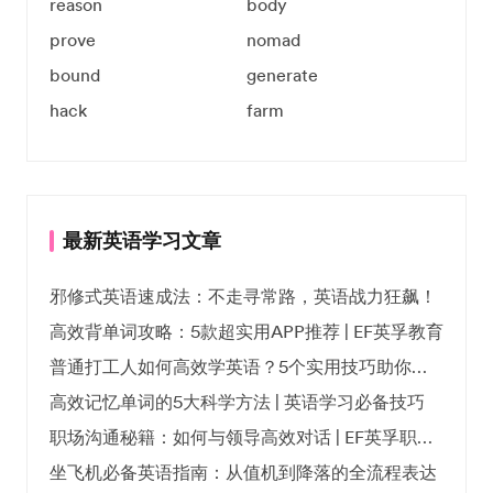
reason
body
prove
nomad
bound
generate
hack
farm
最新英语学习文章
邪修式英语速成法：不走寻常路，英语战力狂飙！
高效背单词攻略：5款超实用APP推荐 | EF英孚教育
普通打工人如何高效学英语？5个实用技巧助你突破职场瓶颈
高效记忆单词的5大科学方法 | 英语学习必备技巧
职场沟通秘籍：如何与领导高效对话 | EF英孚职场指南
坐飞机必备英语指南：从值机到降落的全流程表达