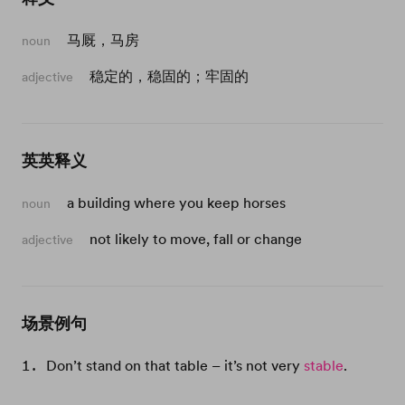
马厩，马房
noun
稳定的，稳固的；牢固的
adjective
英英释义
a building where you keep horses
noun
not likely to move, fall or change
adjective
场景例句
Don’t stand on that table – it’s not very
stable
.