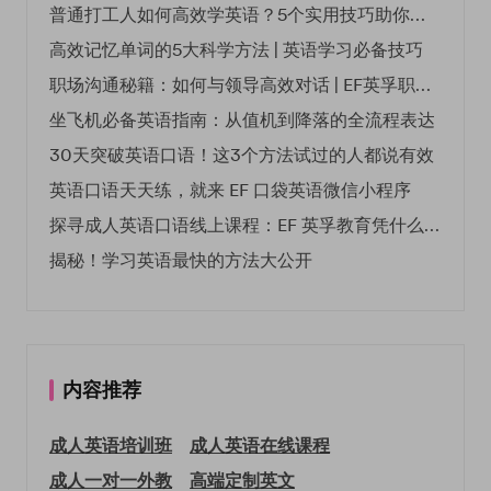
普通打工人如何高效学英语？5个实用技巧助你突破职场瓶颈
高效记忆单词的5大科学方法 | 英语学习必备技巧
职场沟通秘籍：如何与领导高效对话 | EF英孚职场指南
坐飞机必备英语指南：从值机到降落的全流程表达
30天突破英语口语！这3个方法试过的人都说有效
英语口语天天练，就来 EF 口袋英语微信小程序
探寻成人英语口语线上课程：EF 英孚教育凭什么领航
揭秘！学习英语最快的方法大公开
内容推荐
成人英语培训班
成人英语在线课程
成人一对一外教
高端定制英文