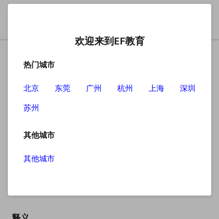
欢迎来到EF教育
热门城市
北京
东莞
广州
杭州
上海
深圳
苏州
搜索
其他城市
其他城市
stable
英
/ˈsteɪbl/
美
/ˈsteɪbl/
释义