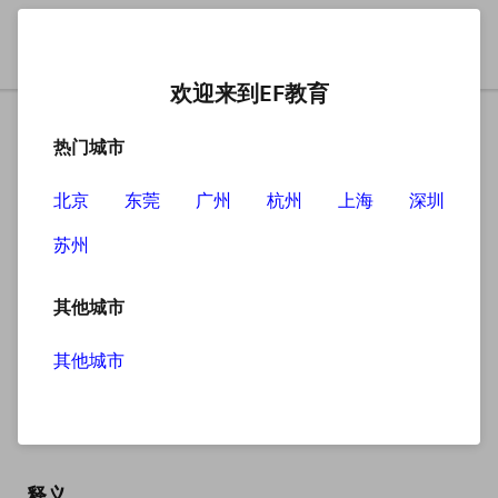
欢迎来到EF教育
热门城市
北京
东莞
广州
杭州
上海
深圳
苏州
搜索
其他城市
其他城市
stew
英
/stjuː/
美
/stuː/
释义