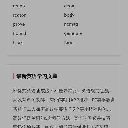
touch
doom
reason
body
prove
nomad
bound
generate
hack
farm
最新英语学习文章
邪修式英语速成法：不走寻常路，英语战力狂飙！
高效背单词攻略：5款超实用APP推荐 | EF英孚教育
普通打工人如何高效学英语？5个实用技巧助你突破职场瓶颈
高效记忆单词的5大科学方法 | 英语学习必备技巧
职场沟通秘籍：如何与领导高效对话 | EF英孚职场指南