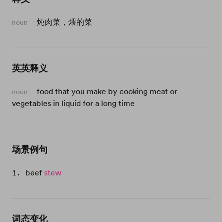
炖肉菜，煨的菜
noun
英英释义
food that you make by cooking meat or
noun
vegetables in liquid for a long time
场景例句
beef
stew
词态变化