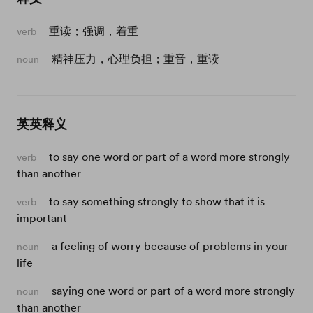
重读；强调，着重
verb
精神压力，心理负担；重音，重读
noun
英英释义
to say one word or part of a word more strongly
verb
than another
to say something strongly to show that it is
verb
important
a feeling of worry because of problems in your
noun
life
saying one word or part of a word more strongly
noun
than another