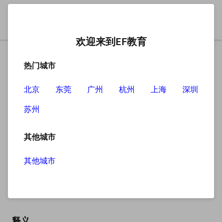
欢迎来到EF教育
热门城市
北京
东莞
广州
杭州
上海
深圳
苏州
搜索
其他城市
其他城市
stressful
英
/ˈstresfl/
美
/ˈstresfl/
释义