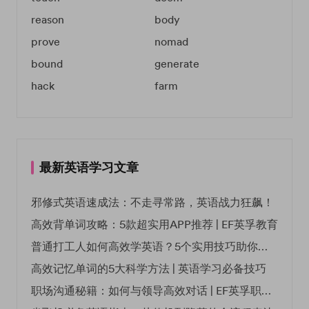
reason
body
prove
nomad
bound
generate
hack
farm
最新英语学习文章
邪修式英语速成法：不走寻常路，英语战力狂飙！
高效背单词攻略：5款超实用APP推荐 | EF英孚教育
普通打工人如何高效学英语？5个实用技巧助你突破职场瓶颈
高效记忆单词的5大科学方法 | 英语学习必备技巧
职场沟通秘籍：如何与领导高效对话 | EF英孚职场指南