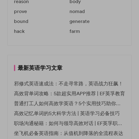
reason
body
prove
nomad
bound
generate
hack
farm
最新英语学习文章
邪修式英语速成法：不走寻常路，英语战力狂飙！
高效背单词攻略：5款超实用APP推荐 | EF英孚教育
普通打工人如何高效学英语？5个实用技巧助你突破职场瓶颈
高效记忆单词的5大科学方法 | 英语学习必备技巧
职场沟通秘籍：如何与领导高效对话 | EF英孚职场指南
坐飞机必备英语指南：从值机到降落的全流程表达