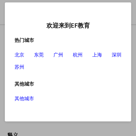
欢迎来到EF教育
热门城市
北京
东莞
广州
杭州
上海
深圳
苏州
搜索
其他城市
其他城市
stroller
英
/ˈstrəʊlə(r)/
美
/ˈstrəʊlər/
释义