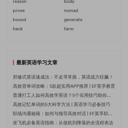
reason
body
prove
nomad
bound
generate
hack
farm
最新英语学习文章
邪修式英语速成法：不走寻常路，英语战力狂飙！
高效背单词攻略：5款超实用APP推荐 | EF英孚教育
普通打工人如何高效学英语？5个实用技巧助你突破职场瓶颈
高效记忆单词的5大科学方法 | 英语学习必备技巧
职场沟通秘籍：如何与领导高效对话 | EF英孚职场指南
坐飞机必备英语指南：从值机到降落的全流程表达