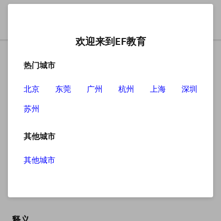
欢迎来到EF教育
热门城市
北京
东莞
广州
杭州
上海
深圳
苏州
搜索
其他城市
其他城市
swamp
英
/swɒmp/
美
/swɑːmp/
释义