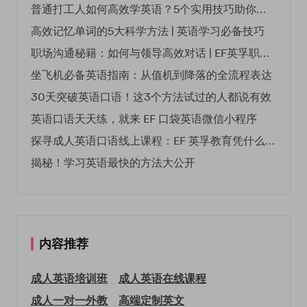
普通打工人如何高效学英语？5个实用技巧助你突破职场瓶颈
高效记忆单词的5大科学方法 | 英语学习必备技巧
职场沟通秘籍：如何与领导高效对话 | EF英孚职场指南
坐飞机必备英语指南：从值机到降落的全流程表达
30天突破英语口语！这3个方法试过的人都说有效
英语口语天天练，就来 EF 口袋英语微信小程序
探寻成人英语口语线上课程：EF 英孚教育凭什么领航
揭秘！学习英语最快的方法大公开
内容推荐
成人英语培训班
成人英语在线课程
成人一对一外教
高端定制英文