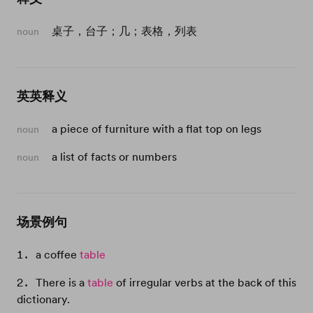
桌子，台子；几；表格，列表
noun
英英释义
a piece of furniture with a flat top on legs
noun
a list of facts or numbers
noun
场景例句
a coffee
table
There is a
table
of irregular verbs at the back of this
dictionary.