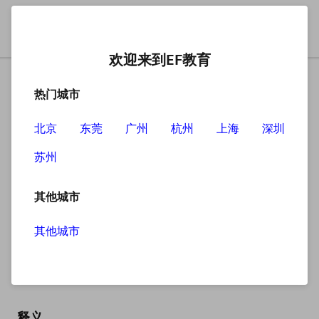
欢迎来到EF教育
热门城市
北京
东莞
广州
杭州
上海
深圳
苏州
搜索
其他城市
其他城市
table
英
/ˈteɪbl/
美
/ˈteɪbl/
释义