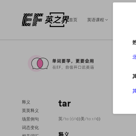
首页
英语课程
英语培训
tar
释义
英英释义
英
/tɑː(r)/
美
/tɑːr/
场景例句
词态变化
释义