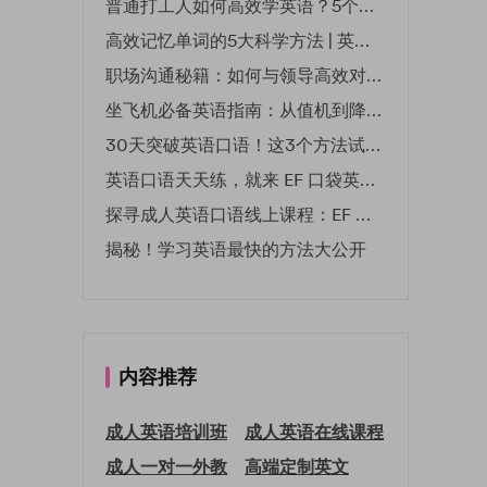
普通打工人如何高效学英语？5个实用技巧助你突破职场瓶颈
高效记忆单词的5大科学方法 | 英语学习必备技巧
职场沟通秘籍：如何与领导高效对话 | EF英孚职场指南
坐飞机必备英语指南：从值机到降落的全流程表达
30天突破英语口语！这3个方法试过的人都说有效
英语口语天天练，就来 EF 口袋英语微信小程序
探寻成人英语口语线上课程：EF 英孚教育凭什么领航
揭秘！学习英语最快的方法大公开
内容推荐
成人英语培训班
成人英语在线课程
成人一对一外教
高端定制英文