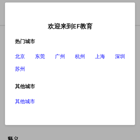
欢迎来到EF教育
热门城市
北京
东莞
广州
杭州
上海
深圳
苏州
搜索
其他城市
其他城市
tasty
英
/ˈteɪsti/
美
/ˈteɪsti/
释义