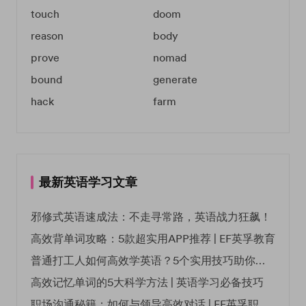
touch
doom
reason
body
prove
nomad
bound
generate
hack
farm
最新英语学习文章
邪修式英语速成法：不走寻常路，英语战力狂飙！
高效背单词攻略：5款超实用APP推荐 | EF英孚教育
普通打工人如何高效学英语？5个实用技巧助你突破职场瓶颈
高效记忆单词的5大科学方法 | 英语学习必备技巧
职场沟通秘籍：如何与领导高效对话 | EF英孚职场指南