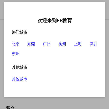
欢迎来到EF教育
热门城市
北京
东莞
广州
杭州
上海
深圳
苏州
搜索
其他城市
其他城市
token
英
/ˈtəʊkən/
美
/ˈtəʊkən/
释义