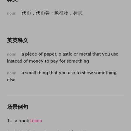
代币，代币券；象征物，标志
noun
英英释义
a piece of paper, plastic or metal that you use
noun
instead of money to pay for something
a small thing that you use to show something
noun
else
场景例句
a book
token