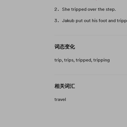
She tripped over the step.
Jakub put out his foot and trip
词态变化
trip, trips, tripped, tripping
相关词汇
travel