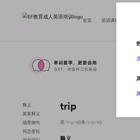
首页
英语课程
英
trip
释义
英英释义
英
/trɪp/
美
/trɪp/
场景例句
词态变化
释义