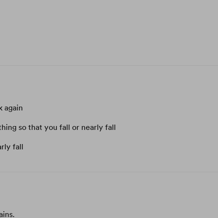
k again
hing so that you fall or nearly fall
ly fall
ins.