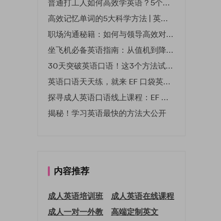
普通打工人如何高效学英语？5个实用技巧助你突破职场瓶颈
高效记忆单词的5大科学方法 | 英语学习必备技巧
职场沟通秘籍：如何与领导高效对话 | EF英孚职场指南
坐飞机必备英语指南：从值机到降落的全流程表达
30天突破英语口语！这3个方法试过的人都说有效
英语口语天天练，就来 EF 口袋英语微信小程序
探寻成人英语口语线上课程：EF 英孚教育凭什么领航
揭秘！学习英语最快的方法大公开
内容推荐
成人英语培训班
成人英语在线课程
成人一对一外教
高端定制英文