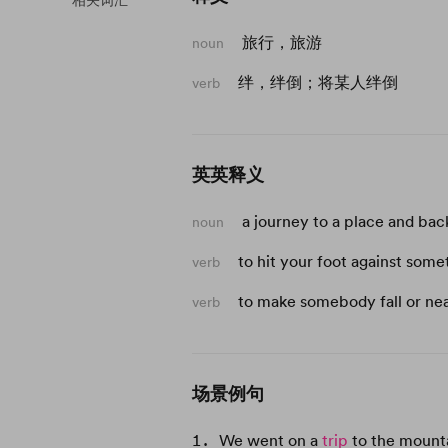
相关词汇
旅行，旅游
noun
绊，绊倒；将某人绊倒
verb
英英释义
a journey to a place and bac
noun
to hit your foot against somet
verb
to make somebody fall or near
verb
场景例句
We went on a
trip
to the mounta