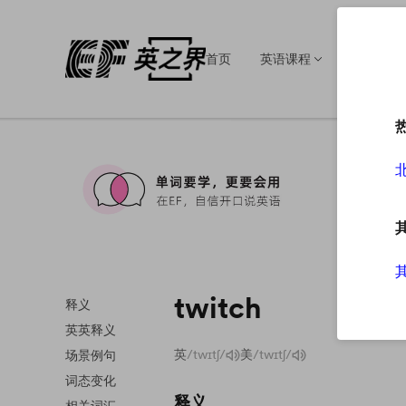
首页
英语课程
英语培训
twitch
释义
英英释义
英
/twɪtʃ/
美
/twɪtʃ/
场景例句
词态变化
释义