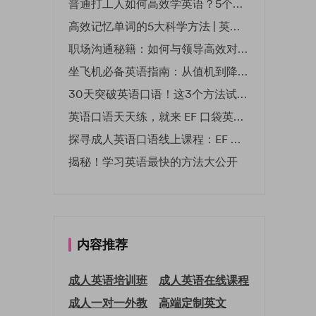
普通打工人如何高效学英语？5个实用技巧助你突破职场瓶颈
高效记忆单词的5大科学方法 | 英语学习必备技巧
职场沟通秘籍：如何与领导高效对话 | EF英孚职场指南
坐飞机必备英语指南：从值机到降落的全流程表达
30天突破英语口语！这3个方法试过的人都说有效
英语口语天天练，就来 EF 口袋英语微信小程序
探寻成人英语口语线上课程：EF 英孚教育凭什么领航
揭秘！学习英语最快的方法大公开
内容推荐
成人英语培训班
成人英语在线课程
成人一对一外教
高端定制英文