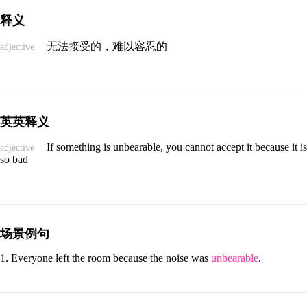
释义
无法接受的，难以容忍的
adjective
英英释义
If something is unbearable, you cannot accept it because it is
adjective
so bad
场景例句
Everyone left the room because the noise was
unbearable
.