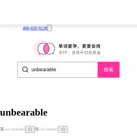
400-820-9228
搜索
unbearable
英
/ʌnˈbeərəbl/
美
/ʌnˈberəbl/