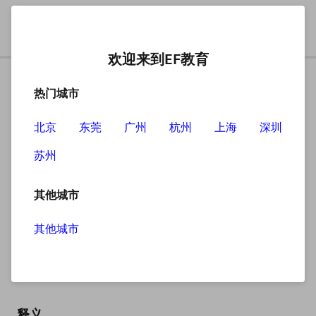
欢迎来到EF教育
热门城市
北京
东莞
广州
杭州
上海
深圳
苏州
搜索
其他城市
其他城市
unbelievable
英
/ˌʌnbɪˈliːvəbl/
美
/ˌʌnbɪˈliːvəbl/
释义