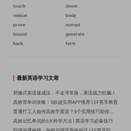
touch
doom
reason
body
prove
nomad
bound
generate
hack
farm
最新英语学习文章
邪修式英语速成法：不走寻常路，英语战力狂飙！
高效背单词攻略：5款超实用APP推荐 | EF英孚教育
普通打工人如何高效学英语？5个实用技巧助你突破职场瓶颈
高效记忆单词的5大科学方法 | 英语学习必备技巧
职场沟通秘籍：如何与领导高效对话 | EF英孚职场指南