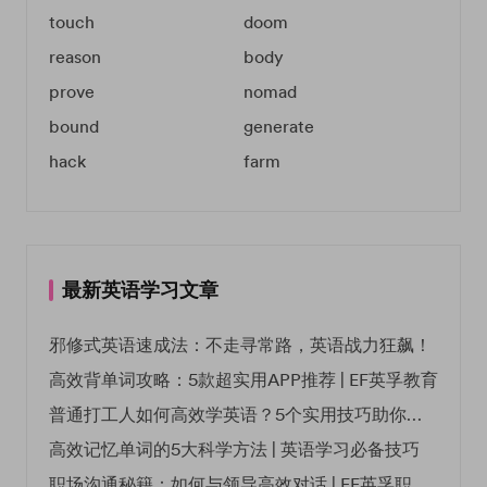
touch
doom
reason
body
prove
nomad
bound
generate
hack
farm
最新英语学习文章
邪修式英语速成法：不走寻常路，英语战力狂飙！
高效背单词攻略：5款超实用APP推荐 | EF英孚教育
普通打工人如何高效学英语？5个实用技巧助你突破职场瓶颈
高效记忆单词的5大科学方法 | 英语学习必备技巧
职场沟通秘籍：如何与领导高效对话 | EF英孚职场指南