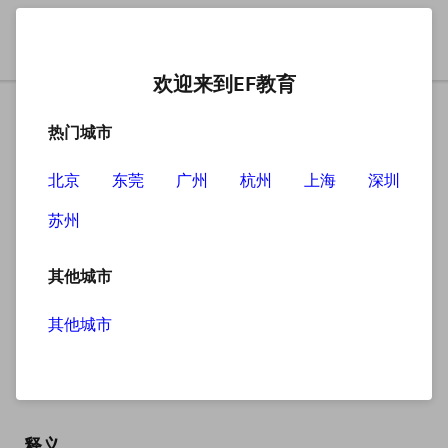
欢迎来到EF教育
热门城市
北京
东莞
广州
杭州
上海
深圳
苏州
搜索
其他城市
其他城市
vanish
英
/ˈvænɪʃ/
美
/ˈvænɪʃ/
释义