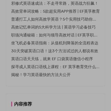
邪修式英语速成法：不走寻常路，英语战力狂飙！
高效背单词攻略：5款超实用APP推荐 | EF英孚教育
普通打工人如何高效学英语？5个实用技巧助你突破职场瓶颈
高效记忆单词的5大科学方法 | 英语学习必备技巧
职场沟通秘籍：如何与领导高效对话 | EF英孚职场指南
坐飞机必备英语指南：从值机到降落的全流程表达
30天突破英语口语！这3个方法试过的人都说有效
英语口语天天练，就来 EF 口袋英语微信小程序
探寻成人英语口语线上课程：EF 英孚教育凭什么领航
揭秘！学习英语最快的方法大公开
内容推荐