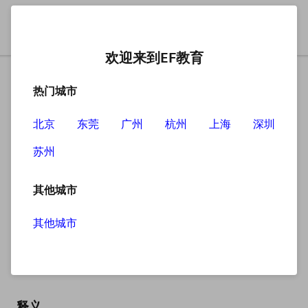
欢迎来到EF教育
热门城市
北京
东莞
广州
杭州
上海
深圳
苏州
搜索
其他城市
其他城市
why
英
/waɪ/
美
/waɪ/
释义