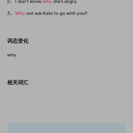
I don’t know
why
she’s angry.
Why
not ask Kate to go with you?
词态变化
why
相关词汇