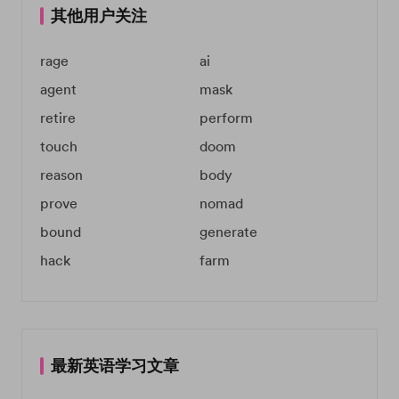
其他用户关注
rage
ai
agent
mask
retire
perform
touch
doom
reason
body
prove
nomad
bound
generate
hack
farm
最新英语学习文章