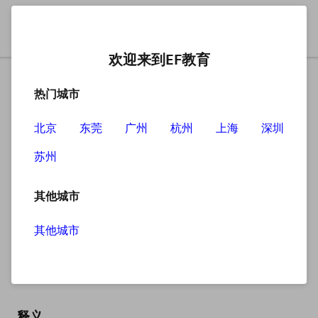
欢迎来到EF教育
热门城市
北京
东莞
广州
杭州
上海
深圳
苏州
搜索
其他城市
其他城市
windowpane
英
/ˈwɪndəʊpeɪn/
美
/ˈwɪndəʊpeɪn/
释义