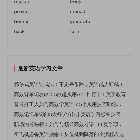
reason
body
prove
nomad
bound
generate
hack
farm
最新英语学习文章
邪修式英语速成法：不走寻常路，英语战力狂飙！
高效背单词攻略：5款超实用APP推荐 | EF英孚教育
普通打工人如何高效学英语？5个实用技巧助你突破职场瓶颈
高效记忆单词的5大科学方法 | 英语学习必备技巧
职场沟通秘籍：如何与领导高效对话 | EF英孚职场指南
坐飞机必备英语指南：从值机到降落的全流程表达